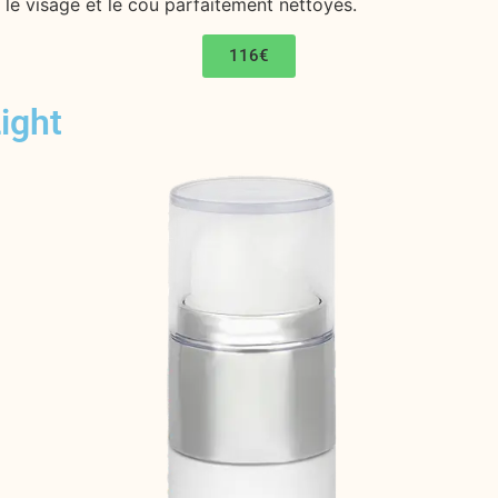
 le visage et le cou parfaitement nettoyés.
116€
ight