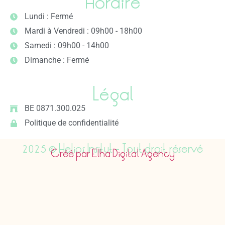
Horaire
Lundi : Fermé
Mardi à Vendredi : 09h00 - 18h00
Samedi : 09h00 - 14h00
Dimanche : Fermé
Légal
BE 0871.300.025
Politique de confidentialité
2025 © Helios Insitut - Tout droit réservé
Créé par Elha Digital Agency